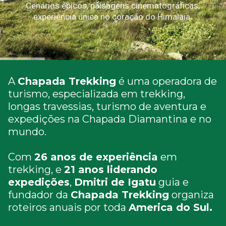
Cenários épicos, paisagens cinematográficas,
experiência única no coração do Himalaia.
A
Chapada Trekking
é uma operadora de
turismo, especializada em trekking,
longas travessias, turismo de aventura e
expedições na Chapada Diamantina e no
mundo.
Com
26 anos de experiência
em
trekking, e
21 anos liderando
expedições
,
Dmitri de Igatu
guia e
fundador da
Chapada Trekking
organiza
roteiros anuais por toda
America do Sul.